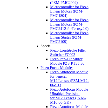
(PZM-PMC2002)
Microcontroller for Piezo
Linear Motors (PZM-
PMC1804)
Microcontroller for Piezo
Linear Motors (PZM-
PMC2412-forTeensy4.0)
Microcontroller for Piezo
Linear Stages (PZM-
PMC2109)
Special
Piezo Longstroke Filter
Switcher FC002
Piezo Pan-Tilt Mirror
Module PZS-PT35-30
Piezo Focus Modules
Piezo Autofocus Module
for general
M12 Lenses (PZM-M12-
06-ST)
Piezo Autofocus Module
Ultrahigh Precision
for M12 Lenses (PZM-
M16-06-GK)
Piezo Autofocus Module