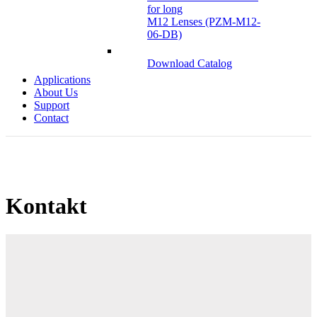
for long
M12 Lenses (PZM-M12-
06-DB)
Download Catalog
Applications
About Us
Support
Contact
Kontakt