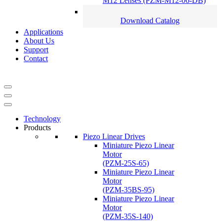
M12 Lenses (PZM-M12-06-DB)
Download Catalog
Applications
About Us
Support
Contact
Navigation
Menu
Navigation
Menu
Technology
Products
Piezo Linear Drives
Miniature Piezo Linear
Motor
(PZM-25S-65)
Miniature Piezo Linear
Motor
(PZM-35BS-95)
Miniature Piezo Linear
Motor
(PZM-35S-140)